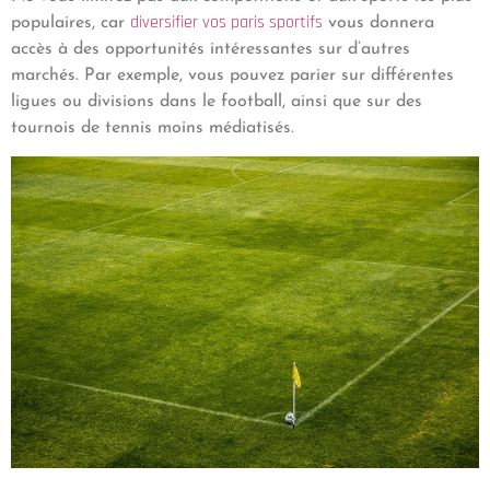
diversifier vos paris sportifs
populaires, car
vous donnera
accès à des opportunités intéressantes sur d’autres
marchés. Par exemple, vous pouvez parier sur différentes
ligues ou divisions dans le football, ainsi que sur des
tournois de tennis moins médiatisés.