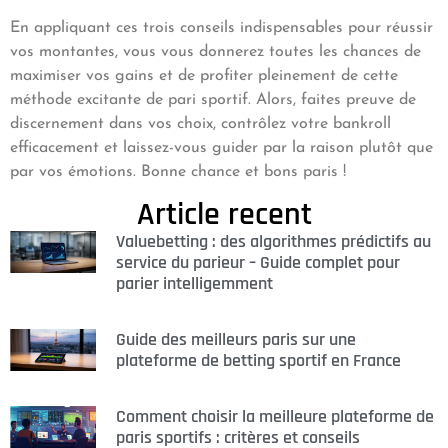
En appliquant ces trois conseils indispensables pour réussir
vos montantes, vous vous donnerez toutes les chances de
maximiser vos gains et de profiter pleinement de cette
méthode excitante de pari sportif. Alors, faites preuve de
discernement dans vos choix, contrôlez votre bankroll
efficacement et laissez-vous guider par la raison plutôt que
par vos émotions. Bonne chance et bons paris !
Article recent
Valuebetting : des algorithmes prédictifs au
service du parieur – Guide complet pour
parier intelligemment
Guide des meilleurs paris sur une
plateforme de betting sportif en France
Comment choisir la meilleure plateforme de
paris sportifs : critères et conseils