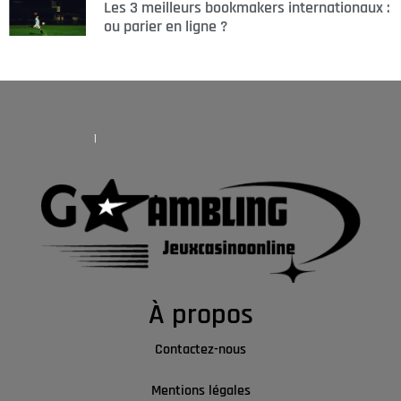
Les 3 meilleurs bookmakers internationaux :
ou parier en ligne ?
À propos
Contactez-nous
Mentions légales