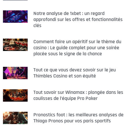
Notre analyse de 1xbet : un regard
approfondi sur les offres et fonctionnalités
clés
Comment faire un apéritif sur le thème du
casino : Le guide complet pour une soirée
placée sous le signe de la chance
Tout ce que vous devez savoir sur le jeu
Thimbles Casino et son équité
Tout savoir sur Winamax : plongée dans les
coulisses de l’équipe Pro Poker
Pronostics foot : les meilleures analyses de
Thiago Pronos pour vos paris sportifs