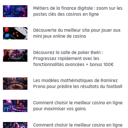
Métiers de la finance digitale : zoom sur les
postes clés des casinos en ligne
Découverte du meilleur site pour jouer aux
mini jeux online de casino
Découvrez la salle de poker Bwin :
Progressez rapidement avec les
fonctionnalités avancées + bonus 100€
Les modèles mathématiques de Ramirez
Prono pour prédire les résultats du football
Comment choisir le meilleur casino en ligne
pour maximiser vos gains
Comment choisir le meilleur casino en ligne