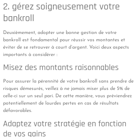
2. gérez soigneusement votre
bankroll
Deuxièmement, adopter une bonne gestion de votre
bankroll est fondamental pour réussir vos montantes et
éviter de se retrouver à court d’argent. Voici deux aspects
importants à considérer :
Misez des montants raisonnables
Pour assurer la pérennité de votre bankroll sans prendre de
risques démesurés, veillez à ne jamais miser plus de 5% de
celle-ci sur un seul pari. De cette manière, vous préviendrez
potentiellement de lourdes pertes en cas de résultats
défavorables.
Adaptez votre stratégie en fonction
de vos gains